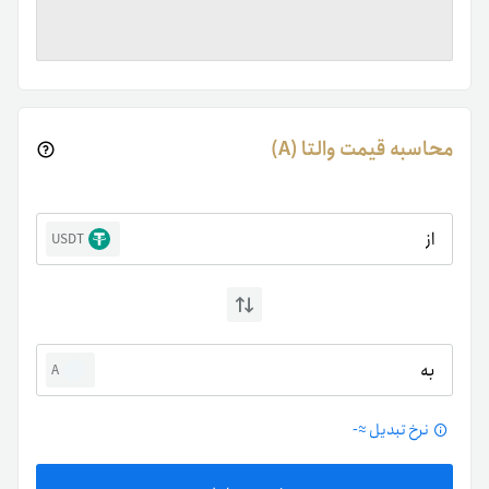
محاسبه قیمت والتا (A)
از
USDT
به
A
نرخ تبدیل ≈
-