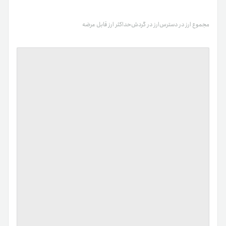
مجموع ارز در دسترس
ارز در گردش
حداکثر ارز قابل عرضه