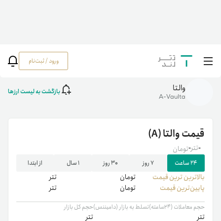
ورود / ثبت‌نام
خانه
/
رمزارزها
/
A
والتا
بازگشت به لیست ارزها
A-Vaulta
قیمت
والتا
(A)
-
تتر
-
تومان
۲۴ ساعت
۷ روز
۳۰ روز
۱ سال
از ابتدا
بالاترین ‌ترین قیمت
تومان
تتر
پایین‌ترین قیمت
تومان
تتر
حجم معاملات (۲۴ساعته)
تسلط به بازار (دامیننس)
حجم کل بازار
تتر
تتر