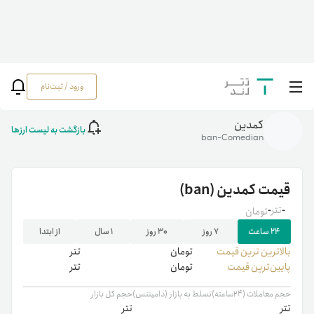
ورود / ثبت‌نام
خانه
/
رمزارزها
/
ban
کمدین
بازگشت به لیست ارزها
ban-Comedian
قیمت
کمدین
(ban)
-
تتر
-
تومان
۲۴ ساعت
۷ روز
۳۰ روز
۱ سال
از ابتدا
بالاترین ‌ترین قیمت
تومان
تتر
پایین‌ترین قیمت
تومان
تتر
حجم معاملات (۲۴ساعته)
تسلط به بازار (دامیننس)
حجم کل بازار
تتر
تتر