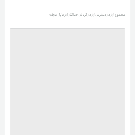
مجموع ارز در دسترس
ارز در گردش
حداکثر ارز قابل عرضه