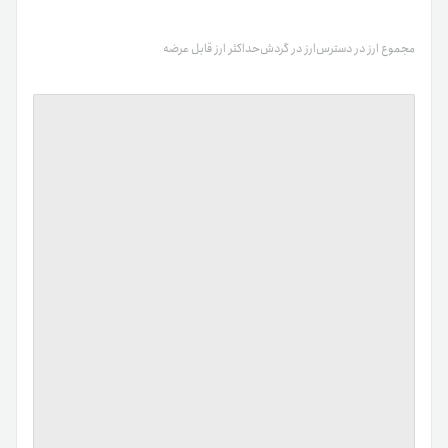
مجموع ارز در دسترس
ارز در گردش
حداکثر ارز قابل عرضه