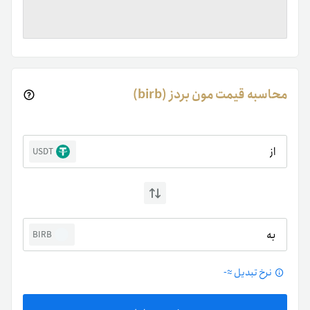
محاسبه قیمت مون بردز (birb)
از
USDT
به
BIRB
نرخ تبدیل ≈
-