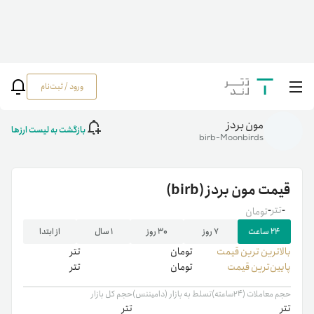
ورود / ثبت‌نام
خانه
/
رمزارزها
/
birb
مون بردز
بازگشت به لیست ارزها
birb-Moonbirds
قیمت
مون بردز
(birb)
-
تتر
-
تومان
۲۴ ساعت
۷ روز
۳۰ روز
۱ سال
از ابتدا
بالاترین ‌ترین قیمت
تومان
تتر
پایین‌ترین قیمت
تومان
تتر
حجم معاملات (۲۴ساعته)
تسلط به بازار (دامیننس)
حجم کل بازار
تتر
تتر