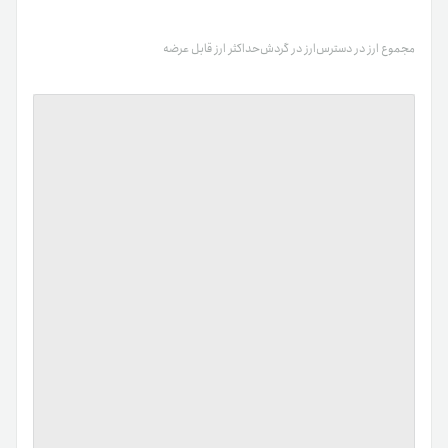
مجموع ارز در دسترس
ارز در گردش
حداکثر ارز قابل عرضه