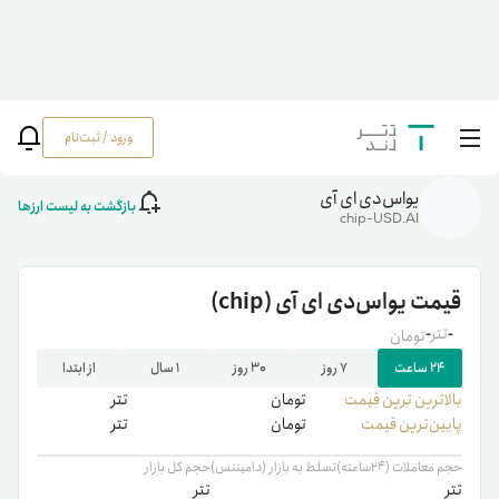
ورود / ثبت‌نام
خانه
/
رمزارزها
/
chip
یواس‌دی ای آی
بازگشت به لیست ارزها
chip-USD.AI
قیمت
یواس‌دی ای آی
(chip)
-
تتر
-
تومان
۲۴ ساعت
۷ روز
۳۰ روز
۱ سال
از ابتدا
بالاترین ‌ترین قیمت
تومان
تتر
پایین‌ترین قیمت
تومان
تتر
حجم معاملات (۲۴ساعته)
تسلط به بازار (دامیننس)
حجم کل بازار
تتر
تتر