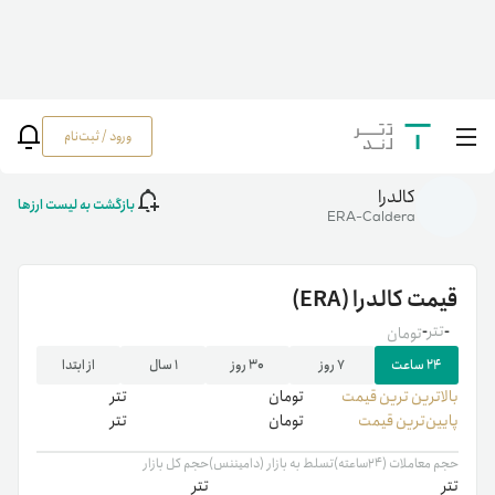
ورود / ثبت‌نام
خانه
/
رمزارزها
/
ERA
کالدرا
بازگشت به لیست ارزها
ERA-Caldera
قیمت
کالدرا
(ERA)
-
تتر
-
تومان
۲۴ ساعت
۷ روز
۳۰ روز
۱ سال
از ابتدا
بالاترین ‌ترین قیمت
تومان
تتر
پایین‌ترین قیمت
تومان
تتر
حجم معاملات (۲۴ساعته)
تسلط به بازار (دامیننس)
حجم کل بازار
تتر
تتر