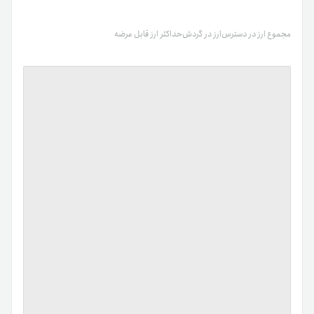
مجموع ارز در دسترس
ارز در گردش
حداکثر ارز قابل عرضه