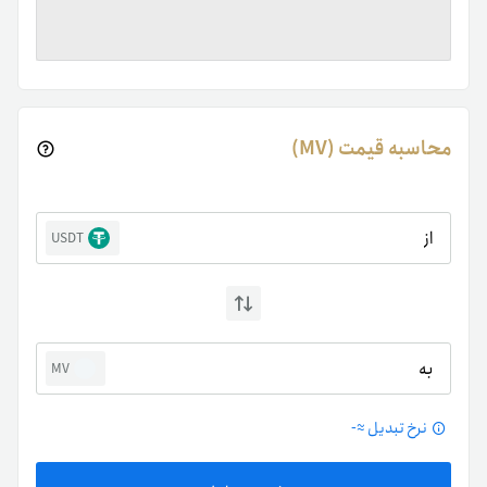
محاسبه قیمت (MV)
از
USDT
به
MV
نرخ تبدیل ≈
-