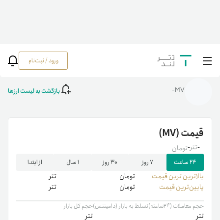
ورود / ثبت‌نام
خانه
/
رمزارزها
/
MV
بازگشت به لیست ارزها
MV-
قیمت
(MV)
-
تتر
-
تومان
۲۴ ساعت
۷ روز
۳۰ روز
۱ سال
از ابتدا
بالاترین ‌ترین قیمت
تومان
تتر
پایین‌ترین قیمت
تومان
تتر
حجم معاملات (۲۴ساعته)
تسلط به بازار (دامیننس)
حجم کل بازار
تتر
تتر