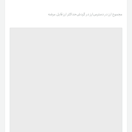
مجموع ارز در دسترس
ارز در گردش
حداکثر ارز قابل عرضه