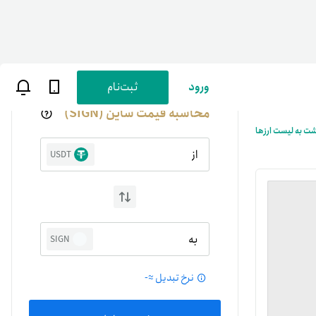
ورود
ثبت‌نام
محاسبه قیمت ساین (SIGN)
شت به لیست ارزها
از
USDT
ن
پارسی
به
SIGN
صات کاربری
نرخ تبدیل ≈
-
ب‌های بانکی