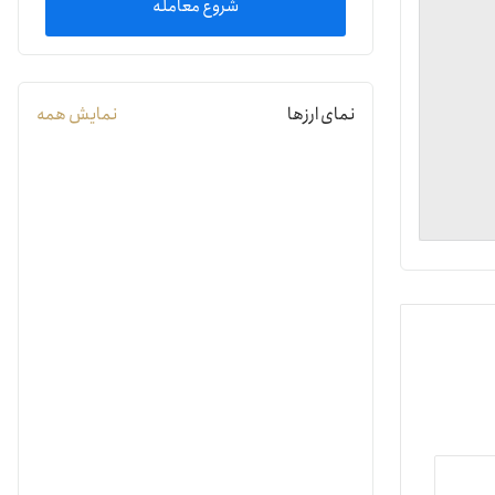
شروع معامله
یمات
نمای ارزها
نمایش همه
ج