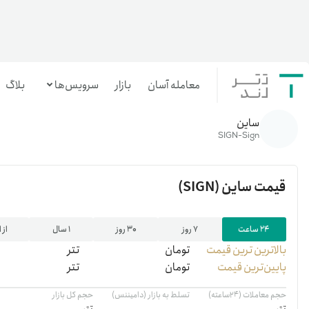
معامله آسان
بازار
سرویس‌ها
بلاگ
خانه
/
رمزارزها
/
SIGN
ساین
معامله‌آسان
SIGN-Sign
بازار تترلند
قیمت
ساین
(SIGN)
سرمایه‌گذاری آسان
۲۴ ساعت
۷ روز
۳۰ روز
۱ سال
از 
بالاترین ‌ترین قیمت
تومان
تتر
پایین‌ترین قیمت
تومان
تتر
حجم معاملات (۲۴ساعته)
تسلط به بازار (دامیننس)
حجم کل بازار