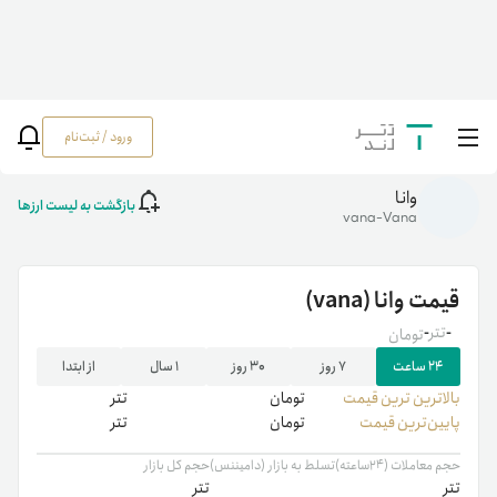
ورود / ثبت‌نام
خانه
/
رمزارزها
/
vana
وانا
بازگشت به لیست ارزها
vana-Vana
قیمت
وانا
(vana)
-
تتر
-
تومان
۲۴ ساعت
۷ روز
۳۰ روز
۱ سال
از ابتدا
بالاترین ‌ترین قیمت
تومان
تتر
پایین‌ترین قیمت
تومان
تتر
حجم معاملات (۲۴ساعته)
تسلط به بازار (دامیننس)
حجم کل بازار
تتر
تتر