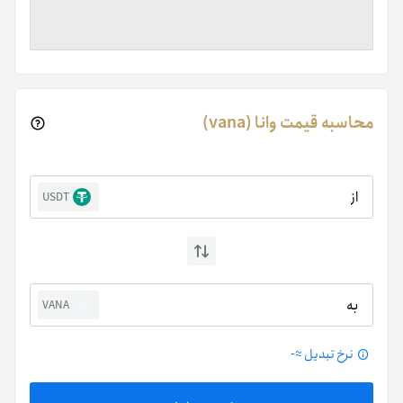
محاسبه قیمت وانا (vana)
از
USDT
به
VANA
نرخ تبدیل ≈
-