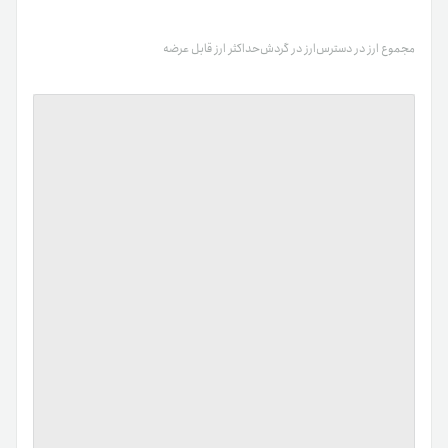
مجموع ارز در دسترس
ارز در گردش
حداکثر ارز قابل عرضه