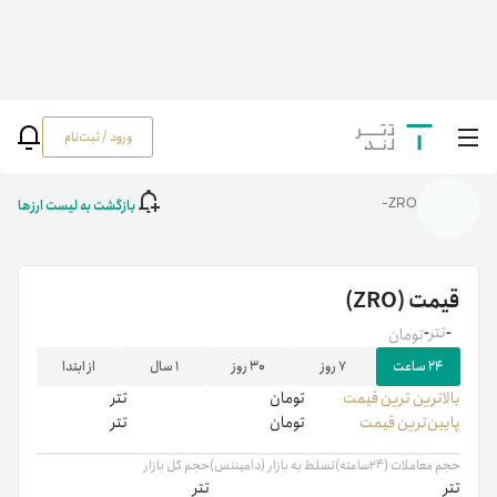
ورود / ثبت‌نام
خانه
/
رمزارزها
/
ZRO
بازگشت به لیست ارزها
ZRO-
قیمت
(ZRO)
-
تتر
-
تومان
۲۴ ساعت
۷ روز
۳۰ روز
۱ سال
از ابتدا
بالاترین ‌ترین قیمت
تومان
تتر
پایین‌ترین قیمت
تومان
تتر
حجم معاملات (۲۴ساعته)
تسلط به بازار (دامیننس)
حجم کل بازار
تتر
تتر