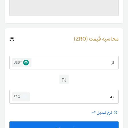
محاسبه قیمت (ZRO)
از
USDT
به
ZRO
نرخ تبدیل ≈
-