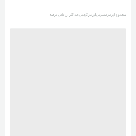
مجموع ارز در دسترس
ارز در گردش
حداکثر ارز قابل عرضه