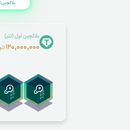
بلاکچین اول
بلاکچین اول (تتر)
120,000,000
(توما