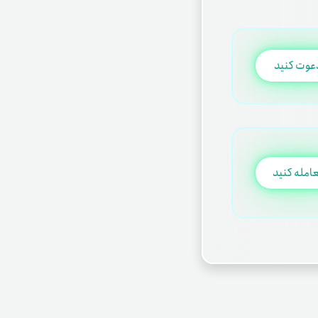
عوت کنید
امله کنید