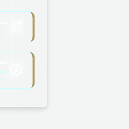
دعوت
دوست
معام
توما
هر تر