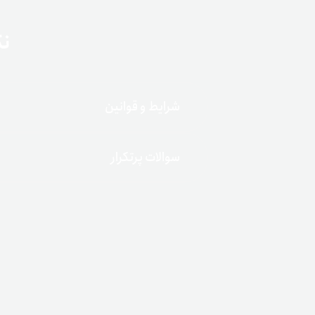
نک
شرایط و قوانین
سوالات پرتکرار
دعوت حداقل یک دوست و «احراز هویت ک
انجام حداقل یک تراکنش تومانی در «معامل