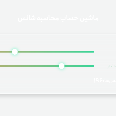
ماشین حساب محاسبه شانس
196
س‌ها: