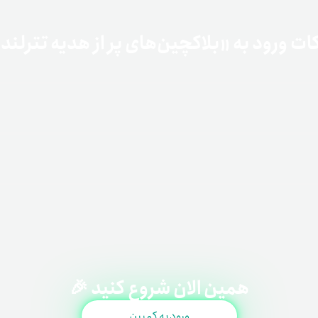
ات ورود به «بلاکچین‌های پر از هدیه تترلند
اربردی» توسط ایشان در تترلند
ه آسان» معادل حداقل ۱۰۰ تتر
همین الان شروع کنید 🎉
ورود به کمپین