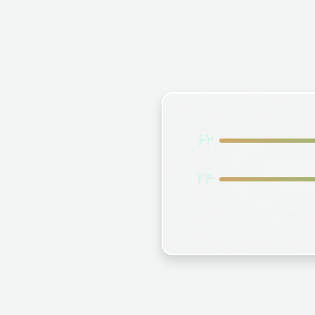
62
24