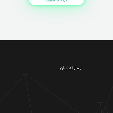
دعو
کسب 
کد 
معامله آسان