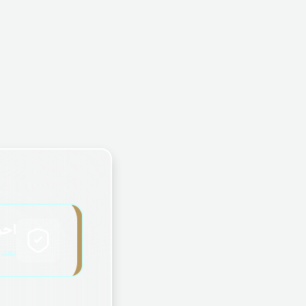
احر
بعد 