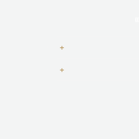
»
+
+