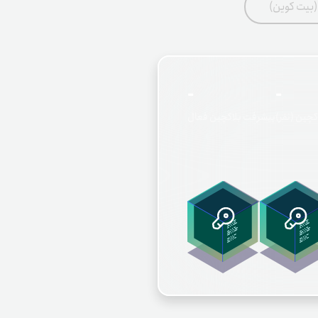
(بیت کوین)
-
-
چین (نفر)
پیشرفت بلاکچین فعال