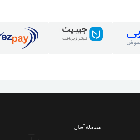
دعو
کسب 
معامله آسان
کد 