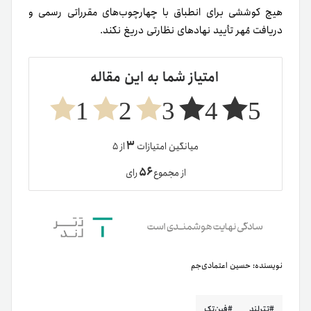
هیچ کوششی برای انطباق با چهارچوب‌های مقرراتی رسمی و
دریافت مُهر تأیید نهادهای نظارتی دریغ نکند.
امتیاز شما به این مقاله
1
2
3
4
5
۳
میانگین امتیازات
از ۵
۵۶
از مجموع
رای
نویسنده:
حسین اعتمادی‌جم
تترلند
فین‌تک