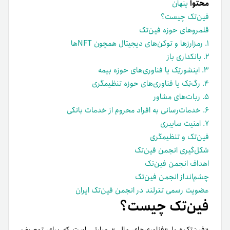
محتوا
پنهان
فین‌تک چیست؟
قلمروهای حوزه فین‌تک
۱. رمزارزها و توکن‌های دیجیتال همچون NFTها
۲. بانکداری باز
۳. اینشورتِک یا فناوری‌های حوزه بیمه
۴. رگ‌تِک یا فناوری‌های حوزه تنظیمگری
۵. ربات‌های مشاور
۶. خدمات‌رسانی به افراد محروم از خدمات بانکی
۷. امنیت سایبری
فین‌تک و تنظیمگری
شکل‌گیری انجمن فین‌تک
اهداف انجمن فین‌تک
چشم‌انداز انجمن فین‌تک
عضویت رسمی تترلند در انجمن فین‌تک ایران
فین‌تک چیست؟
«فین‌تک» یا «فناوری‌های مالی» عبارتی است که برای توصیف