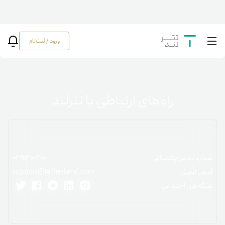
ورود / ثبت‌نام
راه‌های ارتباطی با تترلند
شماره تماس پشتیبانی
02191300300
آدرس ایمیل
support@tetherland.com
شبکه‌های اجتماعی