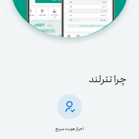
چرا تترلند
احراز هویت سریع