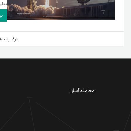
تحلیل
بی
بارگذاری بیش
دعو
کسب 
معامله آسان
کد 