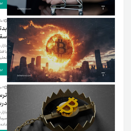
بی
1 ماه پیش
بدتر
سقو
بازار
با فش
تحلیل
بی
2 ماه پیش
ترس
دربار
بازار
سرمای
داده‌