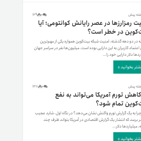
یمات
129
0
یت رمزارزها در عصر رایانش کوانتومی؛ آیا
‌کوین در خطر است؟
ج
 در دو دهه گذشته، امنیت شبکه بیت‌کوین همواره یکی از مهم‌ترین
 اعتماد کاربران به این دارایی بوده است. میلیون‌ها نفر در سراسر جهان
دها دلار دارایی خود را...
شتر بخوانید »
138
0
 کاهش تورم آمریکا می‌تواند به نفع
‌کوین تمام شود؟
 چرا به یک گزارش تورم واکنش نشان می‌دهد؟ در نگاه اول، شاید عجیب
ر برسد که انتشار یک گزارش اقتصادی در آمریکا بتواند ظرف چند
 میلیاردها دلار...
شتر بخوانید »