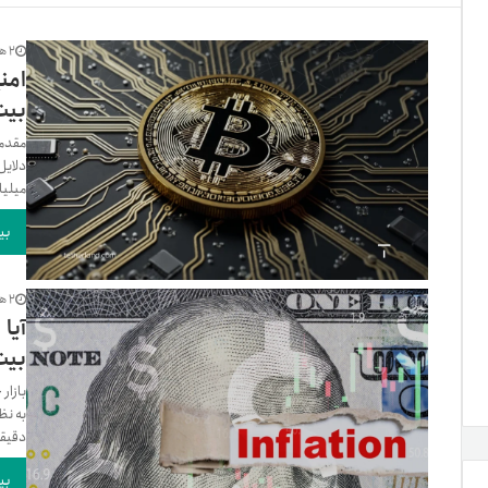
تنظ
2 هفته پیش
امن
بیت
خرو
مقدمه
دلایل
میلیار
بی
2 هفته پیش
آیا
بیت
بازار
به نظ
دقیقه،
بی