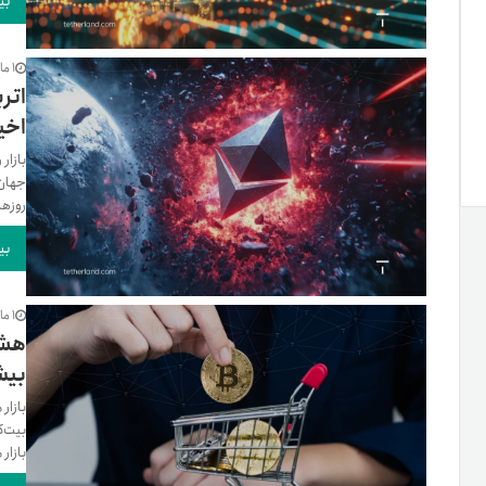
بی
1 ماه پیش
اخیر ETH ه
بازار
جهان 
روزها
بی
1 ماه پیش
هشد
بیش
بازار
بیت‌ک
بازار