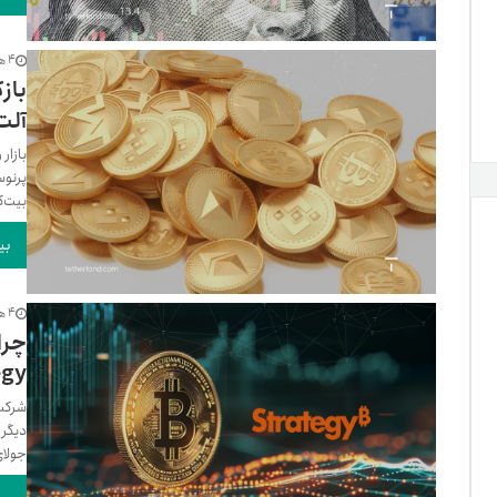
4 هفته پیش
باز
آلت
بازار 
پرنوس
بیت‌ک
بی
4 هفته پیش
Strategy 
جولای، تعدا