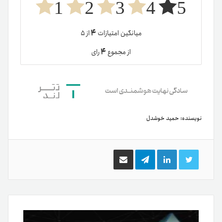
1
2
3
4
5
۴
میانگین امتیازات
از ۵
۴
از مجموع
رای
نویسنده:
حمید خوشدل
توییتر
لینکدین
تلگرام
اشتراک
گذاری
از
طریق
ایمیل