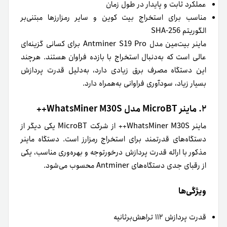
عملکرد ثابت و پایدار در طول زمان
مناسب برای استخراج بیت کوین و سایر رمزارزها مبتنی‌بر
الگوریتم SHA-256
ماینر بیت‌مین مدل Antminer S19 Pro برای کسانی گزینه‌ای
عالی است که به‌دنبال استخراج با بازده فراوان هستند. هرچند
این دستگاه مصرف برق زیادی دارد، به‌‌دلیل قدرت پردازش
بسیار زیاد، سودآوری فراوانی به‌همراه دارد.
۲. ماینر MicroBT مدل WhatsMiner M30S++
ماینر WhatsMiner M30S++ از شرکت MicroBT یکی دیگر از
دستگاه‌های قدرتمند برای استخراج رمزارز است. دستگاه ماینر
مذکور با ارائه قدرت پردازش درخورتوجه و بهره‌وری مناسب، یکی
از رقبای جدی دستگاه‌های Antminer محسوب می‌شود.
ویژگی‌ها
قدرت پردازش ۱۱۲ تراهش‌برثانیه