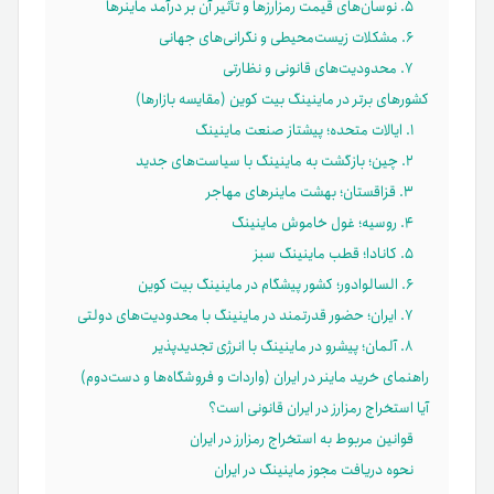
۵. نوسان‌های قیمت رمزارزها و تأثیر آن بر درآمد ماینرها
۶. مشکلات زیست‌محیطی و نگرانی‌های جهانی
۷. محدودیت‌های قانونی و نظارتی
کشورهای برتر در ماینینگ بیت کوین (مقایسه بازارها)
۱. ایالات متحده؛ پیشتاز صنعت ماینینگ
۲. چین؛ بازگشت به ماینینگ با سیاست‌های جدید
۳. قزاقستان؛ بهشت ماینرهای مهاجر
۴. روسیه؛ غول خاموش ماینینگ
۵. کانادا؛ قطب ماینینگ سبز
۶. السالوادور؛ کشور پیشگام در ماینینگ بیت کوین
۷. ایران؛ حضور قدرتمند در ماینینگ با محدودیت‌های دولتی
۸. آلمان؛ پیشرو در ماینینگ با انرژی تجدیدپذیر
راهنمای خرید ماینر در ایران (واردات و فروشگاه‌ها و دست‌دوم)
آیا استخراج رمزارز در ایران قانونی است؟
قوانین مربوط به استخراج رمزارز در ایران
نحوه دریافت مجوز ماینینگ در ایران