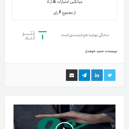
۵
میانگین امتیازات
از ۵
۶
از مجموع
رای
نویسنده:
حمید خوشدل
توییتر
لینکدین
تلگرام
اشتراک
گذاری
از
طریق
ایمیل