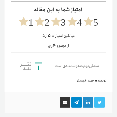
امتیاز شما به این مقاله
1
2
3
4
5
۵
میانگین امتیازات
از ۵
۴
از مجموع
رای
نویسنده:
حمید خوشدل
توییتر
لینکدین
تلگرام
اشتراک
گذاری
از
طریق