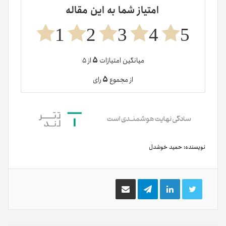
امتیاز شما به این مقاله
1
2
3
4
5
۵
میانگین امتیازات
از ۵
۵
از مجموع
رای
نویسنده:
حمید خوشدل
توییتر
لینکدین
تلگرام
اشتراک
گذاری
از
طریق
ایمیل