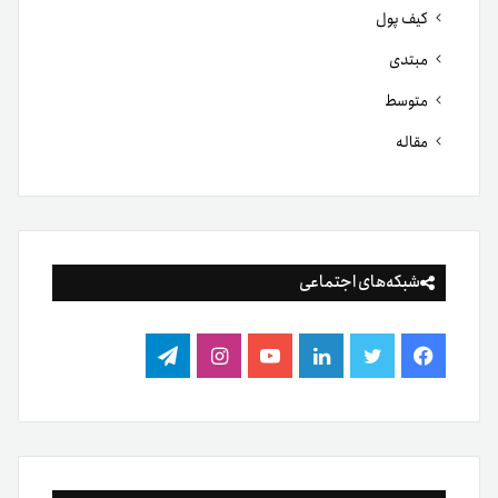
کیف پول
مبتدی
متوسط
مقاله
شبکه‌های اجتماعی
فیس
توییتر
لینکدین
یوتیوب
اینستاگرام
تلگرام
بوک