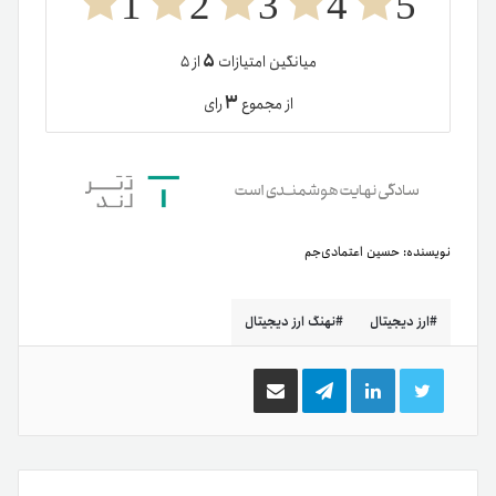
1
2
3
4
5
۵
میانگین امتیازات
از ۵
۳
از مجموع
رای
نویسنده:
حسین اعتمادی‌جم
ارز دیجیتال
نهنگ ارز دیجیتال
توییتر
لینکدین
تلگرام
اشتراک
گذاری
از
طریق
ایمیل