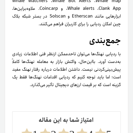
Whale Watchers ،‌Whale Bot Alerts ،‌Whale map
،‌Whale alerts ،‌Clank App و Coincarp. علاوه‌براین‌ها،
ابزارهایی مانند Etherscan و Solscan در بستر شبکه بلاک
چین امکان ردیابی را برای کاربران فراهم می‌کنند.
جمع‌بندی
با ردیابی نهنگ‌ها می‌توان تاحدممکن ازنظر فنی اطلاعات زیادی
به‌دست آورد. با‌این‌حال، واکنش بازار به معامله نهنگ‌ها کاملاً
پیش‌بینی‌کردنی نیست. داشتن اطلاعات درباره رفتار نهنگ مفید
است؛ اما باید توجه کنیم که ردیابی اقدامات نهنگ‌ها فقط یک
گزینه است که بر قیمت ارزهای دیجیتال تأثیر می‌گذارد.
امتیاز شما به این مقاله