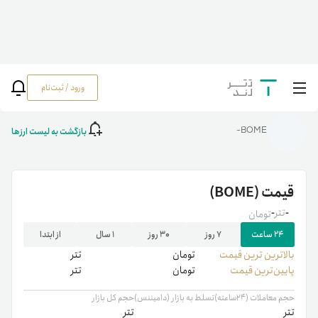
ورود / ثبت‌نام
خانه
/
رمزارزها
/
BOME
بازگشت به لیست ارزها
BOME-
قیمت
(BOME)
-
تتر
-
تومان
۲۴ ساعت
۷ روز
۳۰ روز
۱ سال
از ابتدا
بالاترین ‌ترین قیمت
تومان
تتر
پایین‌ترین قیمت
تومان
تتر
حجم معاملات (۲۴ساعته)
تسلط به بازار (دامیننس)
حجم کل بازار
تتر
تتر