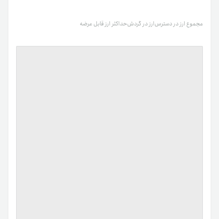
مجموع ارز در دسترس
ارز در گردش
حداکثر ارز قابل عرضه