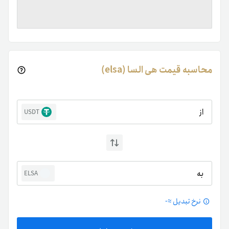
محاسبه قیمت هی السا (elsa)
از
USDT
به
ELSA
نرخ تبدیل ≈
-