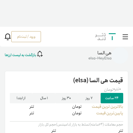
ورود / ثبت‌نام
خانه
/
رمزارزها
/
elsa
هی السا
بازگشت به لیست ارزها
elsa-HeyElsa
قیمت
هی السا
(elsa)
-
تتر
-
تومان
۲۴ ساعت
۷ روز
۳۰ روز
۱ سال
از ابتدا
بالاترین ‌ترین قیمت
تومان
تتر
پایین‌ترین قیمت
تومان
تتر
حجم معاملات (۲۴ساعته)
تسلط به بازار (دامیننس)
حجم کل بازار
تتر
تتر