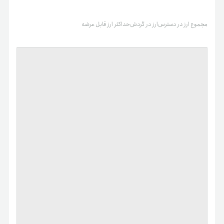
مجموع ارز در دسترس
ارز در گردش
حداکثر ارز قابل عرضه