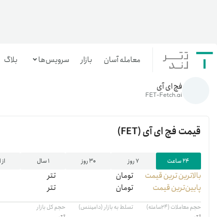
معامله آسان
بازار
سرویس‌ها
بلاگ
خانه
/
رمزارزها
/
FET
فچ ای آی
معامله‌آسان
FET-Fetch.ai
بازار تترلند
قیمت
فچ ای آی
(FET)
سرمایه‌گذاری آسان
۲۴ ساعت
۷ روز
۳۰ روز
۱ سال
از 
بالاترین ‌ترین قیمت
تومان
تتر
پایین‌ترین قیمت
تومان
تتر
حجم معاملات (۲۴ساعته)
تسلط به بازار (دامیننس)
حجم کل بازار