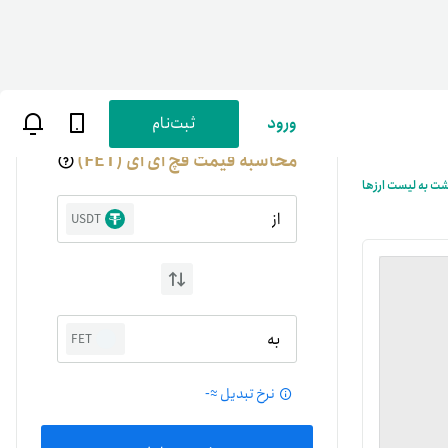
ورود
ثبت‌نام
محاسبه قیمت فچ ای آی (FET)
شت به لیست ارزها
از
USDT
ن
پارسی
به
FET
صات کاربری
نرخ تبدیل ≈
-
ب‌های بانکی