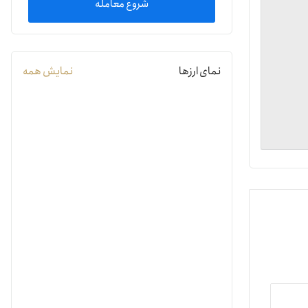
شروع معامله
یمات
نمای ارزها
نمایش همه
ج