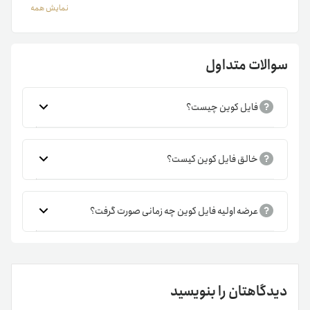
نمایش همه
ثبت کنید.
قیمت فایل کوین
سوالات متداول
سقف قیمت فایل کوین در ۱ آوریل ۲۰۲۱ در محدوده ۲۳۷/۲۴ دلار
ثبت شد. هم‌اکنون این رمزارز حدود 97 درصد از سقف تاریخی‌اش
فایل کوین چیست؟
فاصله دارد. قبل از خرید و فروش FIL، باید نمودار قیمت آن را
بررسی کنید. نمودار قیمت لحظه‌ای فایل کوین را در بالای همین
صفحه مشاهده می‌کنید. پس‌از آن می‌توانید سفارش خرید یا
خالق فایل کوین کیست؟
فروش FIL را در مبدل رمزارزی تترلند ثبت کنید.
صفحات مفید:
خرید اتریوم
عرضه اولیه فایل کوین چه زمانی صورت گرفت؟
ویژگی‌های فایل کوین
ویژگی‌های مهم رمزارز FIL از این قرارند:
دیدگاهتان را بنویسید