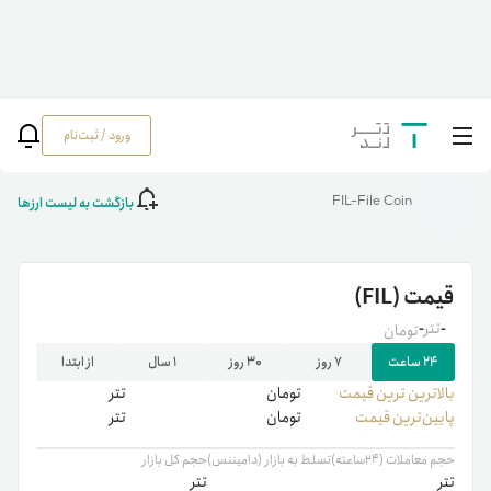
ورود / ثبت‌نام
خانه
/
رمزارزها
/
قیمت فایل کوین (FIL) | خرید FIL | قیمت لحظه‌ای‌ فایل کوین (FIL)
بازگشت به لیست ارزها
FIL-File Coin
قیمت
(FIL)
-
تتر
-
تومان
۲۴ ساعت
۷ روز
۳۰ روز
۱ سال
از ابتدا
بالاترین ‌ترین قیمت
تومان
تتر
پایین‌ترین قیمت
تومان
تتر
حجم معاملات (۲۴ساعته)
تسلط به بازار (دامیننس)
حجم کل بازار
تتر
تتر