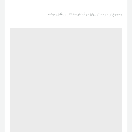
مجموع ارز در دسترس
ارز در گردش
حداکثر ارز قابل عرضه