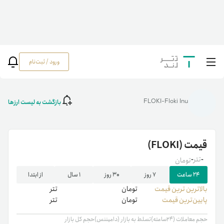
ورود / ثبت‌نام
خانه
/
رمزارزها
/
قیمت فلوکی اینو (FLOKI) | خرید Floki Inu | قیمت لحظه‌ای فلوکی
اینو (FLOKI)
بازگشت به لیست ارزها
FLOKI-Floki Inu
قیمت
(FLOKI)
-
تتر
-
تومان
۲۴ ساعت
۷ روز
۳۰ روز
۱ سال
از ابتدا
بالاترین ‌ترین قیمت
تومان
تتر
پایین‌ترین قیمت
تومان
تتر
حجم معاملات (۲۴ساعته)
تسلط به بازار (دامیننس)
حجم کل بازار