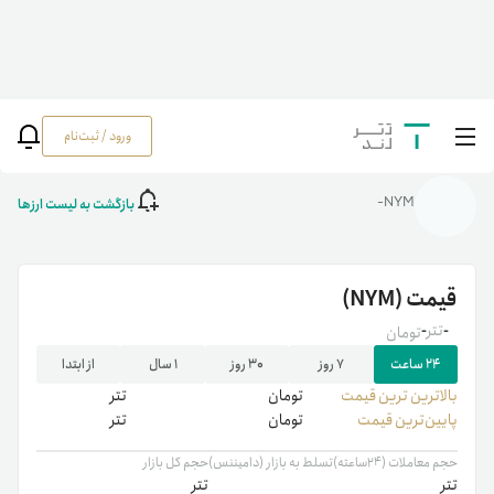
ورود / ثبت‌نام
خانه
/
رمزارزها
/
NYM
بازگشت به لیست ارزها
NYM-
قیمت
(NYM)
-
تتر
-
تومان
۲۴ ساعت
۷ روز
۳۰ روز
۱ سال
از ابتدا
بالاترین ‌ترین قیمت
تومان
تتر
پایین‌ترین قیمت
تومان
تتر
حجم معاملات (۲۴ساعته)
تسلط به بازار (دامیننس)
حجم کل بازار
تتر
تتر