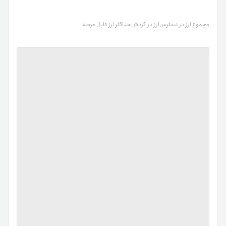
مجموع ارز در دسترس
ارز در گردش
حداکثر ارز قابل عرضه