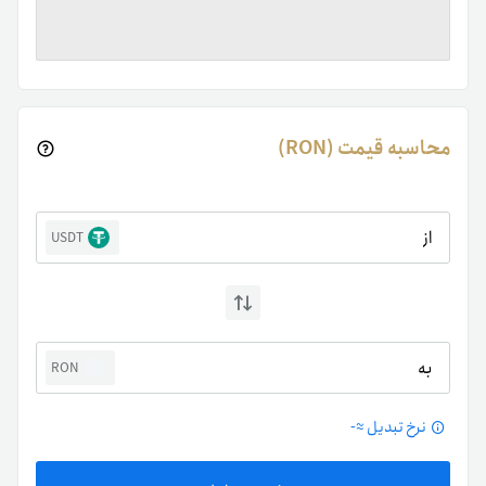
محاسبه قیمت (RON)
از
USDT
به
RON
نرخ تبدیل ≈
-