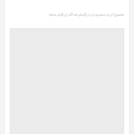
مجموع ارز در دسترس
ارز در گردش
حداکثر ارز قابل عرضه