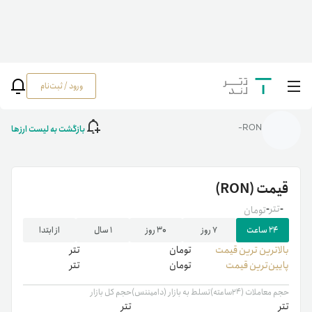
ورود / ثبت‌نام
خانه
/
رمزارزها
/
RON
بازگشت به لیست ارزها
RON-
قیمت
(RON)
-
تتر
-
تومان
۲۴ ساعت
۷ روز
۳۰ روز
۱ سال
از ابتدا
بالاترین ‌ترین قیمت
تومان
تتر
پایین‌ترین قیمت
تومان
تتر
حجم معاملات (۲۴ساعته)
تسلط به بازار (دامیننس)
حجم کل بازار
تتر
تتر