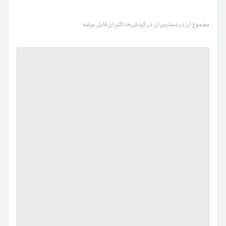
مجموع ارز در دسترس
ارز در گردش
حداکثر ارز قابل عرضه