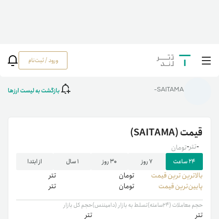
ورود / ثبت‌نام
خانه
/
رمزارزها
/
SAITAMA
بازگشت به لیست ارزها
SAITAMA-
قیمت
(SAITAMA)
-
تتر
-
تومان
۲۴ ساعت
۷ روز
۳۰ روز
۱ سال
از ابتدا
بالاترین ‌ترین قیمت
تومان
تتر
پایین‌ترین قیمت
تومان
تتر
حجم معاملات (۲۴ساعته)
تسلط به بازار (دامیننس)
حجم کل بازار
تتر
تتر