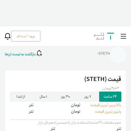
ورود / ثبت‌نام
خانه
/
رمزارزها
/
STETH
بازگشت به لیست ارزها
STETH-
قیمت
(STETH)
-
تتر
-
تومان
۲۴ ساعت
۷ روز
۳۰ روز
۱ سال
از ابتدا
بالاترین ‌ترین قیمت
تومان
تتر
پایین‌ترین قیمت
تومان
تتر
حجم معاملات (۲۴ساعته)
تسلط به بازار (دامیننس)
حجم کل بازار
تتر
تتر