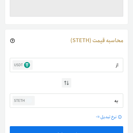
محاسبه قیمت (STETH)
از
USDT
به
STETH
نرخ تبدیل ≈
-