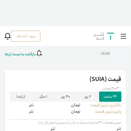
ورود / ثبت‌نام
خانه
/
رمزارزها
/
SUIA
بازگشت به لیست ارزها
SUIA-
قیمت
(SUIA)
-
تتر
-
تومان
۲۴ ساعت
۷ روز
۳۰ روز
۱ سال
از ابتدا
بالاترین ‌ترین قیمت
تومان
تتر
پایین‌ترین قیمت
تومان
تتر
حجم معاملات (۲۴ساعته)
تسلط به بازار (دامیننس)
حجم کل بازار
تتر
تتر