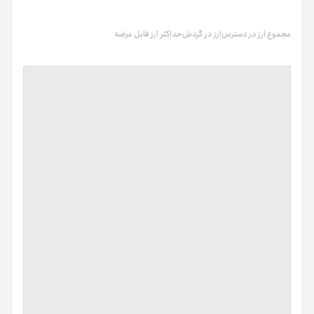
مجموع ارز در دسترس
ارز در گردش
حداکثر ارز قابل عرضه