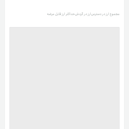
مجموع ارز در دسترس
ارز در گردش
حداکثر ارز قابل عرضه