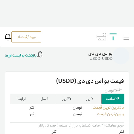
ورود / ثبت‌نام
خانه
/
رمزارزها
/
USDD
یو‌ اس دی دی
بازگشت به لیست ارزها
USDD-USDD
قیمت
یو‌ اس دی دی
(USDD)
-
تتر
-
تومان
۲۴ ساعت
۷ روز
۳۰ روز
۱ سال
از ابتدا
بالاترین ‌ترین قیمت
تومان
تتر
پایین‌ترین قیمت
تومان
تتر
حجم معاملات (۲۴ساعته)
تسلط به بازار (دامیننس)
حجم کل بازار
تتر
تتر