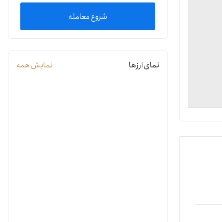
شروع معامله
یمات
ج
نمای ارزها
نمایش همه