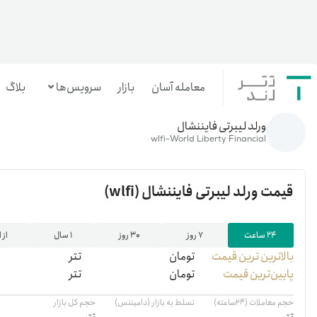
معامله آسان
بازار
سرویس‌ها
بلاگ
خانه
/
رمزارزها
/
wlfi
ورلد لیبرتی فایننشال
معامله‌آسان
wlfi-World Liberty Financial
بازار تترلند
قیمت
ورلد لیبرتی فایننشال
(wlfi)
سرمایه‌گذاری آسان
۲۴ ساعت
۷ روز
۳۰ روز
۱ سال
از 
بالاترین ‌ترین قیمت
تومان
تتر
پایین‌ترین قیمت
تومان
تتر
حجم معاملات (۲۴ساعته)
تسلط به بازار (دامیننس)
حجم کل بازار