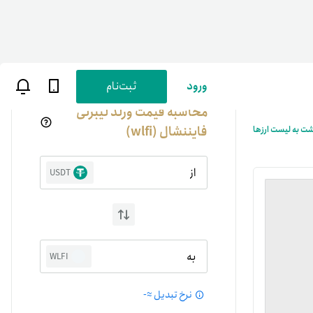
ورود
ثبت‌نام
محاسبه قیمت ورلد لیبرتی
فایننشال (wlfi)
شت به لیست ارزها
از
USDT
ن
پارسی
به
WLFI
صات کاربری
نرخ تبدیل ≈
-
ب‌های بانکی