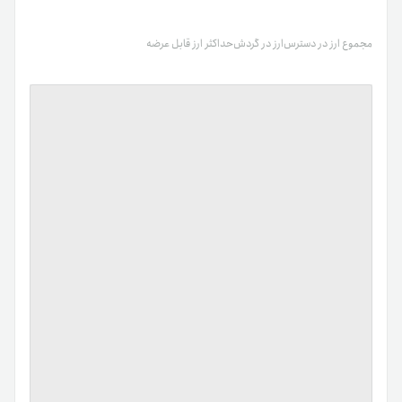
مجموع ارز در دسترس
ارز در گردش
حداکثر ارز قابل عرضه