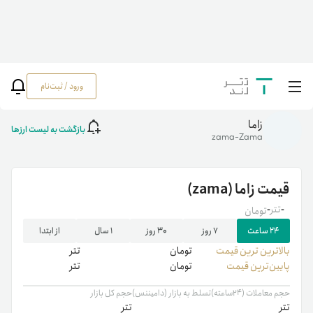
ورود / ثبت‌نام
خانه
/
رمزارزها
/
zama
زاما
بازگشت به لیست ارزها
zama-Zama
قیمت
زاما
(zama)
-
تتر
-
تومان
۲۴ ساعت
۷ روز
۳۰ روز
۱ سال
از ابتدا
بالاترین ‌ترین قیمت
تومان
تتر
پایین‌ترین قیمت
تومان
تتر
حجم معاملات (۲۴ساعته)
تسلط به بازار (دامیننس)
حجم کل بازار
تتر
تتر