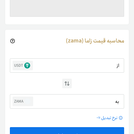
محاسبه قیمت زاما (zama)
از
USDT
به
ZAMA
نرخ تبدیل ≈
-