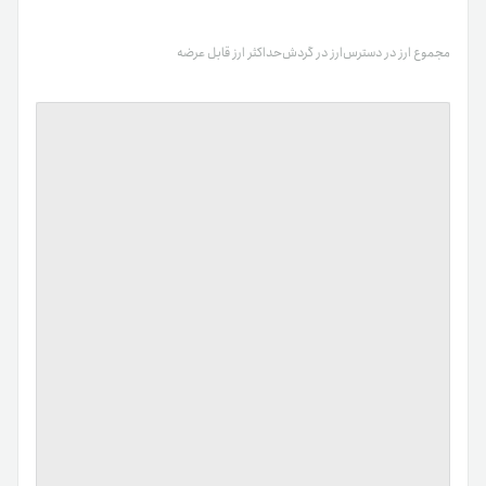
مجموع ارز در دسترس
ارز در گردش
حداکثر ارز قابل عرضه