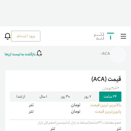
ورود / ثبت‌نام
خانه
/
رمزارزها
/
ACA
بازگشت به لیست ارزها
ACA-
قیمت
(ACA)
-
تتر
-
تومان
۲۴ ساعت
۷ روز
۳۰ روز
۱ سال
از ابتدا
بالاترین ‌ترین قیمت
تومان
تتر
پایین‌ترین قیمت
تومان
تتر
حجم معاملات (۲۴ساعته)
تسلط به بازار (دامیننس)
حجم کل بازار
تتر
تتر