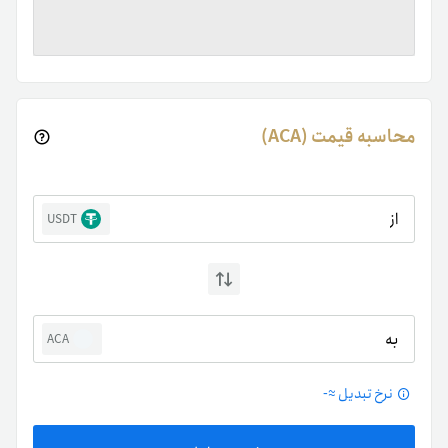
محاسبه قیمت (ACA)
از
USDT
به
ACA
نرخ تبدیل ≈
-