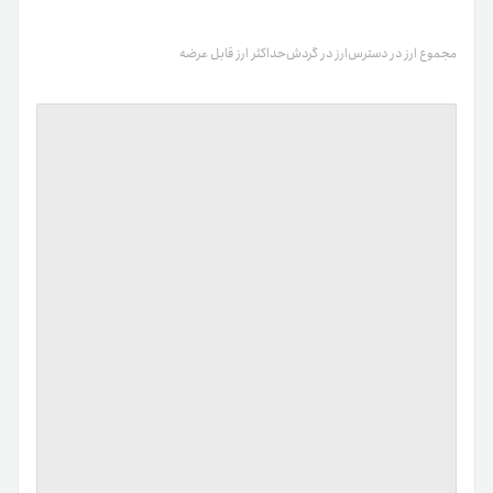
مجموع ارز در دسترس
ارز در گردش
حداکثر ارز قابل عرضه