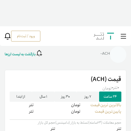
ورود / ثبت‌نام
خانه
/
رمزارزها
/
ACH
بازگشت به لیست ارزها
ACH-
قیمت
(ACH)
-
تتر
-
تومان
۲۴ ساعت
۷ روز
۳۰ روز
۱ سال
از ابتدا
بالاترین ‌ترین قیمت
تومان
تتر
پایین‌ترین قیمت
تومان
تتر
حجم معاملات (۲۴ساعته)
تسلط به بازار (دامیننس)
حجم کل بازار
تتر
تتر