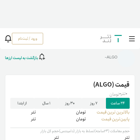
ورود / ثبت‌نام
خانه
/
رمزارزها
/
ALGO
بازگشت به لیست ارزها
ALGO-
قیمت
(ALGO)
-
تتر
-
تومان
۲۴ ساعت
۷ روز
۳۰ روز
۱ سال
از ابتدا
بالاترین ‌ترین قیمت
تومان
تتر
پایین‌ترین قیمت
تومان
تتر
حجم معاملات (۲۴ساعته)
تسلط به بازار (دامیننس)
حجم کل بازار
تتر
تتر