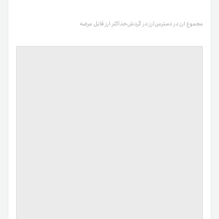
مجموع ارز در دسترس
ارز در گردش
حداکثر ارز قابل عرضه