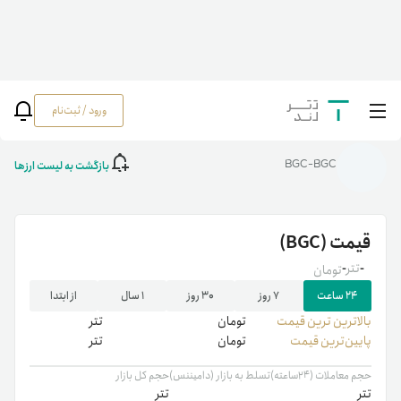
ورود / ثبت‌نام
خانه
/
رمزارزها
/
BGC
بازگشت به لیست ارزها
BGC-BGC
قیمت
(BGC)
-
تتر
-
تومان
۲۴ ساعت
۷ روز
۳۰ روز
۱ سال
از ابتدا
بالاترین ‌ترین قیمت
تومان
تتر
پایین‌ترین قیمت
تومان
تتر
حجم معاملات (۲۴ساعته)
تسلط به بازار (دامیننس)
حجم کل بازار
تتر
تتر