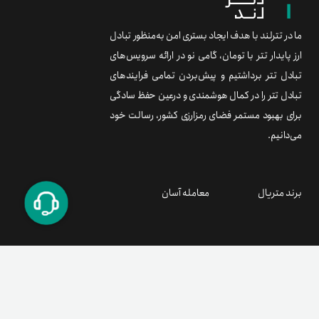
- معاملات همگی در جهت Long هستند.
ما در تترلند با هدف ایجاد بستری امن به‌منظور تبادل
- استراتژی از نوع Volatility Harvesting است.
ارز پایدار تتر با تومان، گامی نو در ارائه سرویس‌های
تبادل تتر برداشتیم و پیش‌بردن تمامی فرایندهای
**مانیتورینگ**
تبادل تتر را در کمال هوشمندی و درعین حفظ سادگی
سبد BGC، ترکیب رمزارزها و کلیه اقدامات صورت گرفته در این
برای بهبود مستمر فضای رمزارزی کشور، رسالت خود
سبد در پلتفرم انزایم قابل مشاهده و صحت‌سنجی است. همچنین
می‌دانیم.
برای امنیت بیشتر، کلیه دارایی‌های سبد BGC در کیف پول‌های
امن تترلند نگهداری می‌شود.
برند متریال
معامله آسان
**ریسک‌های سبد BGC**
- ریسک‌های مربوط به مدیریت سرمایه: بینوست و تترلند
مسئولیتی مبنی بر عدم ایجاد ضرر در سبدها ندارند. ممکن است
در مواقعی با توجه به شرایط و ریسک‌هایی که بازار به‌همراه دارد،
در عملکرد سبدها اختلال ایجاد شده و مانع ایجاد بازدهی بالاتر از
شاخص سبد شود.
- ریسک‌های مربوط به بازار: سبد ممکن است در زمان‌هایی به