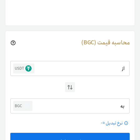
محاسبه قیمت (BGC)
از
USDT
به
BGC
نرخ تبدیل ≈
-