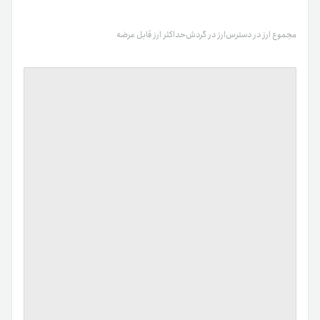
مجموع ارز در دسترس
ارز در گردش
حداکثر ارز قابل عرضه