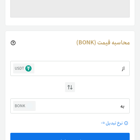
محاسبه قیمت (BONK)
از
USDT
به
BONK
نرخ تبدیل ≈
-