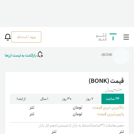
ورود / ثبت‌نام
خانه
/
رمزارزها
/
قیمت بونک | خرید BONK | نمودار قیمت لحظه‌ای بونک (BONK)
بازگشت به لیست ارزها
BONK-
قیمت
(BONK)
-
تتر
-
تومان
۲۴ ساعت
۷ روز
۳۰ روز
۱ سال
از ابتدا
بالاترین ‌ترین قیمت
تومان
تتر
پایین‌ترین قیمت
تومان
تتر
حجم معاملات (۲۴ساعته)
تسلط به بازار (دامیننس)
حجم کل بازار
تتر
تتر