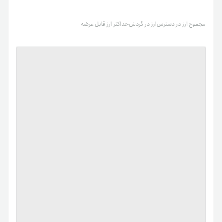
مجموع ارز در دسترس
ارز در گردش
حداکثر ارز قابل عرضه