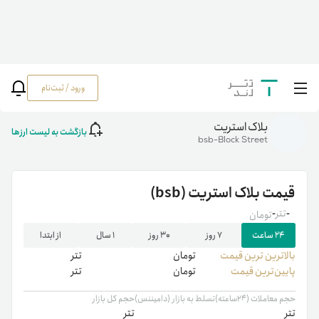
ورود / ثبت‌نام
خانه
/
رمزارزها
/
bsb
بلاک استریت
بازگشت به لیست ارزها
bsb-Block Street
قیمت
بلاک استریت
(bsb)
-
تتر
-
تومان
۲۴ ساعت
۷ روز
۳۰ روز
۱ سال
از ابتدا
بالاترین ‌ترین قیمت
تومان
تتر
پایین‌ترین قیمت
تومان
تتر
حجم معاملات (۲۴ساعته)
تسلط به بازار (دامیننس)
حجم کل بازار
تتر
تتر