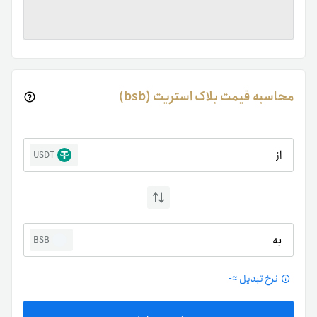
محاسبه قیمت بلاک استریت (bsb)
از
USDT
به
BSB
نرخ تبدیل ≈
-