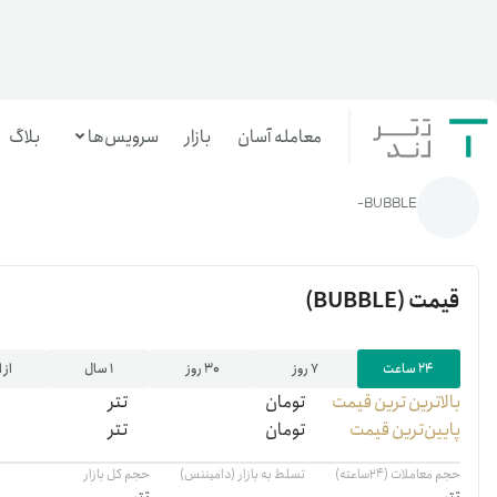
معامله آسان
بازار
سرویس‌ها
بلاگ
خانه
/
رمزارزها
/
BUBBLE
BUBBLE-
معامله‌آسان
بازار تترلند
قیمت
(BUBBLE)
سرمایه‌گذاری آسان
۲۴ ساعت
۷ روز
۳۰ روز
۱ سال
از 
بالاترین ‌ترین قیمت
تومان
تتر
پایین‌ترین قیمت
تومان
تتر
حجم معاملات (۲۴ساعته)
تسلط به بازار (دامیننس)
حجم کل بازار