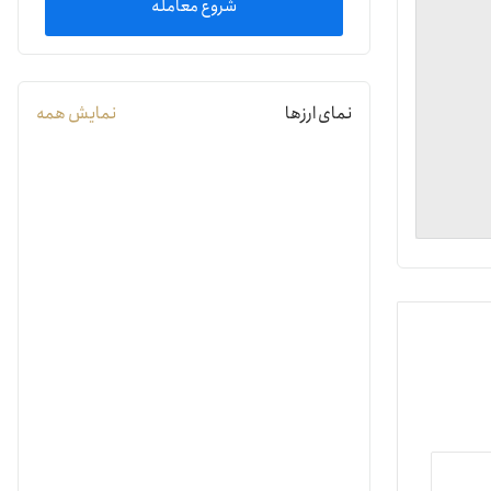
شروع معامله
یمات
نمای ارزها
نمایش همه
ج