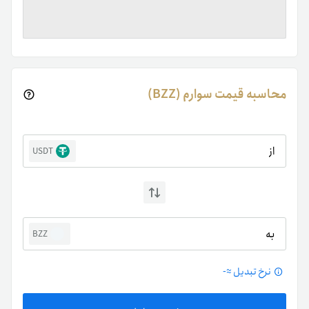
محاسبه قیمت سوارم (BZZ)
از
USDT
به
BZZ
نرخ تبدیل ≈
-