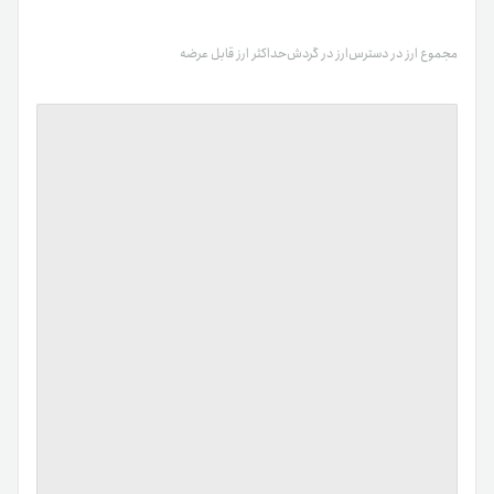
مجموع ارز در دسترس
ارز در گردش
حداکثر ارز قابل عرضه