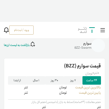
ورود / ثبت‌نام
خانه
/
رمزارزها
/
BZZ
سوارم
بازگشت به لیست ارزها
BZZ-Swarm
قیمت
سوارم
(BZZ)
-
تتر
-
تومان
۲۴ ساعت
۷ روز
۳۰ روز
۱ سال
از ابتدا
بالاترین ‌ترین قیمت
تومان
تتر
پایین‌ترین قیمت
تومان
تتر
حجم معاملات (۲۴ساعته)
تسلط به بازار (دامیننس)
حجم کل بازار
تتر
تتر