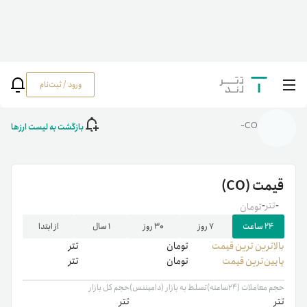
ورود / ثبت‌نام
خانه
/
رمزارزها
/
CO
بازگشت به لیست ارزها
CO-
قیمت
(CO)
-
تتر
-
تومان
۲۴ ساعت
۷ روز
۳۰ روز
۱ سال
از ابتدا
بالاترین ‌ترین قیمت
تومان
تتر
پایین‌ترین قیمت
تومان
تتر
حجم معاملات (۲۴ساعته)
تسلط به بازار (دامیننس)
حجم کل بازار
تتر
تتر