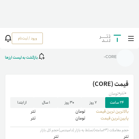
ورود / ثبت‌نام
خانه
/
رمزارزها
/
CORE
بازگشت به لیست ارزها
CORE-
قیمت
(CORE)
-
تتر
-
تومان
۲۴ ساعت
۷ روز
۳۰ روز
۱ سال
از ابتدا
بالاترین ‌ترین قیمت
تومان
تتر
پایین‌ترین قیمت
تومان
تتر
حجم معاملات (۲۴ساعته)
تسلط به بازار (دامیننس)
حجم کل بازار
تتر
تتر