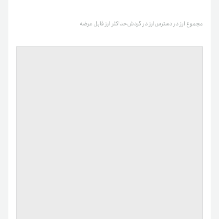
مجموع ارز در دسترس
ارز در گردش
حداکثر ارز قابل عرضه