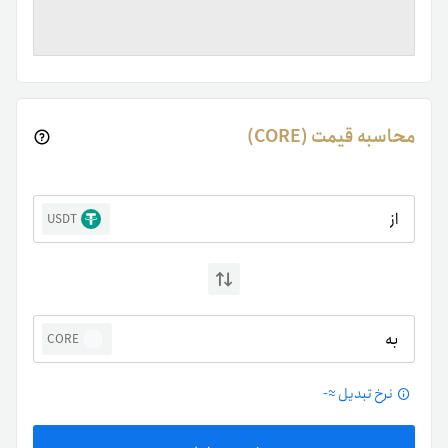
محاسبه قیمت (CORE)
از
USDT
به
CORE
نرخ تبدیل ≈
-