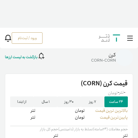
ورود / ثبت‌نام
خانه
/
رمزارزها
/
CORN
کرن
بازگشت به لیست ارزها
CORN-CORN
قیمت
کرن
(CORN)
-
تتر
-
تومان
۲۴ ساعت
۷ روز
۳۰ روز
۱ سال
از ابتدا
بالاترین ‌ترین قیمت
تومان
تتر
پایین‌ترین قیمت
تومان
تتر
حجم معاملات (۲۴ساعته)
تسلط به بازار (دامیننس)
حجم کل بازار
تتر
تتر