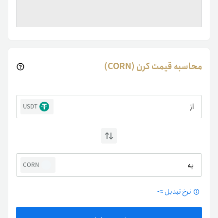
محاسبه قیمت کرن (CORN)
از
USDT
به
CORN
نرخ تبدیل ≈
-