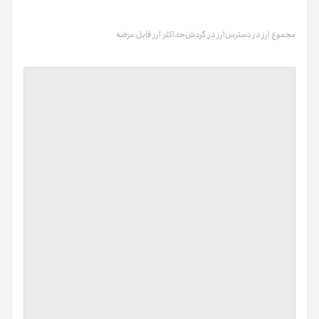
مجموع ارز در دسترس
ارز در گردش
حداکثر ارز قابل عرضه