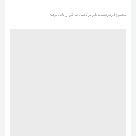
مجموع ارز در دسترس
ارز در گردش
حداکثر ارز قابل عرضه