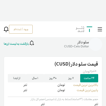
ورود / ثبت‌نام
خانه
/
رمزارزها
/
CUSD
سلو دلار
بازگشت به لیست ارزها
CUSD-Celo Dollar
قیمت
سلو دلار
(CUSD)
-
تتر
-
تومان
۲۴ ساعت
۷ روز
۳۰ روز
۱ سال
از ابتدا
بالاترین ‌ترین قیمت
تومان
تتر
پایین‌ترین قیمت
تومان
تتر
حجم معاملات (۲۴ساعته)
تسلط به بازار (دامیننس)
حجم کل بازار
تتر
تتر