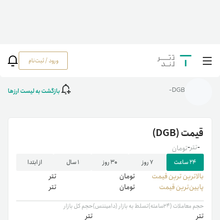
ورود / ثبت‌نام
خانه
/
رمزارزها
/
DGB
بازگشت به لیست ارزها
DGB-
قیمت
(DGB)
-
تتر
-
تومان
۲۴ ساعت
۷ روز
۳۰ روز
۱ سال
از ابتدا
بالاترین ‌ترین قیمت
تومان
تتر
پایین‌ترین قیمت
تومان
تتر
حجم معاملات (۲۴ساعته)
تسلط به بازار (دامیننس)
حجم کل بازار
تتر
تتر