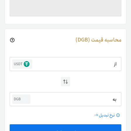
محاسبه قیمت (DGB)
از
USDT
به
DGB
نرخ تبدیل ≈
-