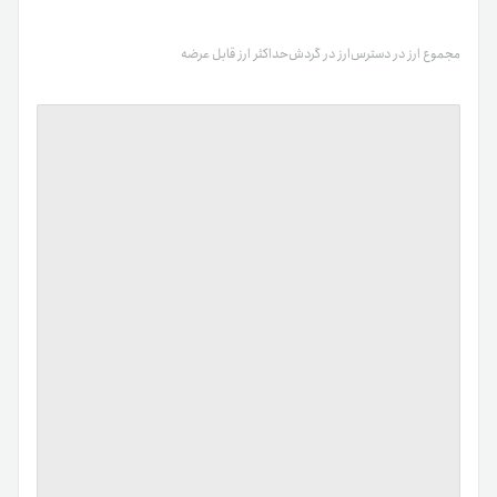
مجموع ارز در دسترس
ارز در گردش
حداکثر ارز قابل عرضه