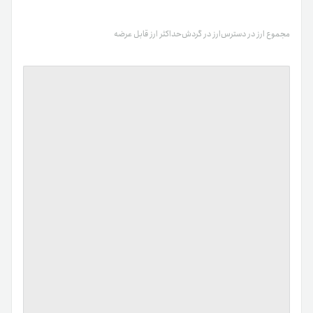
مجموع ارز در دسترس
ارز در گردش
حداکثر ارز قابل عرضه