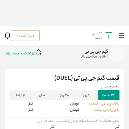
ورود / ثبت‌نام
خانه
/
رمزارزها
/
DUEL
گیم جی پی تی
بازگشت به لیست ارزها
DUEL-GameGPT
قیمت
گیم جی پی تی
(DUEL)
-
تتر
-
تومان
۲۴ ساعت
۷ روز
۳۰ روز
۱ سال
از ابتدا
بالاترین ‌ترین قیمت
تومان
تتر
پایین‌ترین قیمت
تومان
تتر
حجم معاملات (۲۴ساعته)
تسلط به بازار (دامیننس)
حجم کل بازار
تتر
تتر