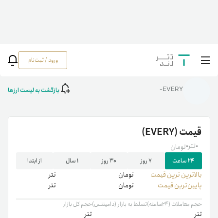
ورود / ثبت‌نام
خانه
/
رمزارزها
/
EVERY
بازگشت به لیست ارزها
EVERY-
قیمت
(EVERY)
-
تتر
-
تومان
۲۴ ساعت
۷ روز
۳۰ روز
۱ سال
از ابتدا
بالاترین ‌ترین قیمت
تومان
تتر
پایین‌ترین قیمت
تومان
تتر
حجم معاملات (۲۴ساعته)
تسلط به بازار (دامیننس)
حجم کل بازار
تتر
تتر