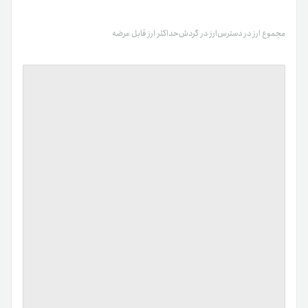
مجموع ارز در دسترس
ارز در گردش
حداکثر ارز قابل عرضه