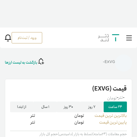
ورود / ثبت‌نام
خانه
/
رمزارزها
/
قیمت ارز اکس ورس | خرید EXVG | نمودار قیمت لحظه ای اکس
ورس
بازگشت به لیست ارزها
EXVG-
قیمت
(EXVG)
-
تتر
-
تومان
۲۴ ساعت
۷ روز
۳۰ روز
۱ سال
از ابتدا
بالاترین ‌ترین قیمت
تومان
تتر
پایین‌ترین قیمت
تومان
تتر
حجم معاملات (۲۴ساعته)
تسلط به بازار (دامیننس)
حجم کل بازار