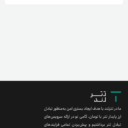
خرید ارز دیجیتال اکس ورس (EXVG) نظیر
خرید اتریوم
از طریق
یک صرافی معتبر، فرآیندی ساده، سریع و ایمن است. استفاده از
صرافی های قابل اعتماد به شما اطمینان می دهد که تراکنش ها
با امنیت بالا انجام شده و قیمت لحظه ای EXVG همیشه دقیق و به
روز در دسترس باشد. کاربران می توانند با پرداخت تومان یا انتقال
سایر ارزهای دیجیتال، EXVG را به راحتی و بدون دغدغه خریداری
کنند.
مراحل خرید اکس ورس (EXVG)
ایجاد حساب و احراز هویت
ابتدا در صرافی مورد نظر خود یک حساب کاربری بسازید و
اطلاعات هویتی لازم را تکمیل کنید. این مرحله برای فعال شدن
امکان خرید و فروش توکن EXVG ضروری است.
ما در تترلند با هدف ایجاد بستری امن به‌منظور تبادل
افزودن موجودی به حساب
قبل از خرید، حساب خود را با ریال یا ارز دیجیتال دیگر شارژ
ارز پایدار تتر با تومان، گامی نو در ارائه سرویس‌های
کنید تا موجودی کافی برای انجام تراکنش فراهم شود.
تبادل تتر برداشتیم و پیش‌بردن تمامی فرایندهای