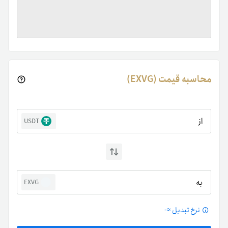
محاسبه قیمت (EXVG)
از
USDT
به
EXVG
نرخ تبدیل ≈
-